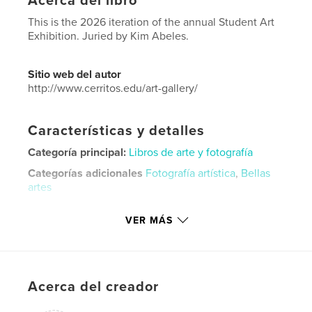
Acerca del libro
This is the 2026 iteration of the annual Student Art
Exhibition. Juried by Kim Abeles.
Sitio web del autor
http://www.cerritos.edu/art-gallery/
Características y detalles
Categoría principal:
Libros de arte y fotografía
Categorías adicionales
Fotografía artística
,
Bellas
artes
Características:
Cuadrado pequeño, 18×18 cm
VER MÁS
N.º de páginas:
176
Fecha de publicación:
may. 08, 2026
Idioma
English
Palabras clave
Acerca del creador
,
,
,
,
prints
drawing
ceramics
photography