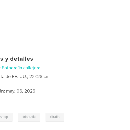
s y detalles
:
Fotografia callejera
rta de EE. UU., 22×28 cm
ón:
may. 06, 2026
,
,
ose up
fotografia
ritratto