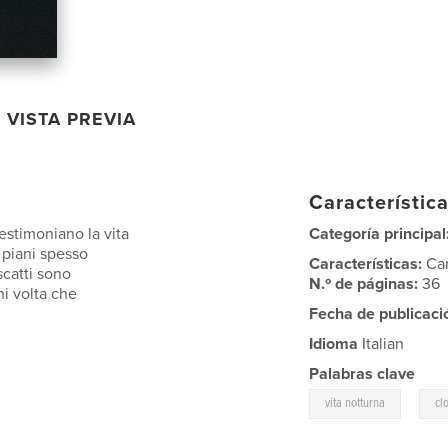
VISTA PREVIA
Característica
testimoniano la vita
Categoría principal
i piani spesso
Características:
Ca
scatti sono
N.º de páginas:
36
ni volta che
Fecha de publicaci
Idioma
Italian
Palabras clave
,
vita notturna
cl