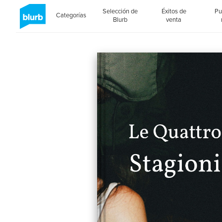
Selección de
Éxitos de
Pu
Categorías
Blurb
venta