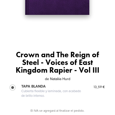
Crown and The Reign of
Steel - Voices of East
Kingdom Rapier - Vol III
de
Nataliia Hurd
TAPA BLANDA
13,59 €
Cubierta flexible y laminada, con acabado
de brillo intenso.
El IVA se agregará al finalizar el pedido.