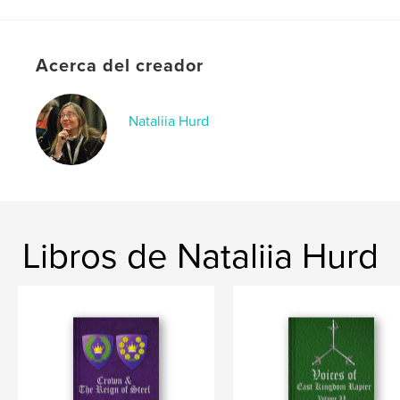
Tapa blanda: 9798240567353
Fecha de publicación:
may. 04, 2026
Acerca del creador
Idioma
English
Palabras clave
,
,
,
Nataliia Hurd
SCA
Steel
Rapier
Crown
Libros de Nataliia Hurd