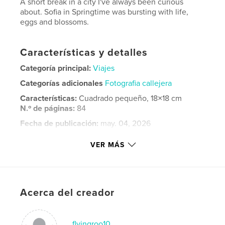
A short break in a city I've always been curious
about. Sofia in Springtime was bursting with life,
eggs and blossoms.
Características y detalles
Categoría principal:
Viajes
Categorías adicionales
Fotografia callejera
Características:
Cuadrado pequeño, 18×18 cm
N.º de páginas:
84
Fecha de publicación:
may. 04, 2026
Idioma
English
VER MÁS
Palabras clave
,
Bulgaria
Sofia
Acerca del creador
flyingroo10