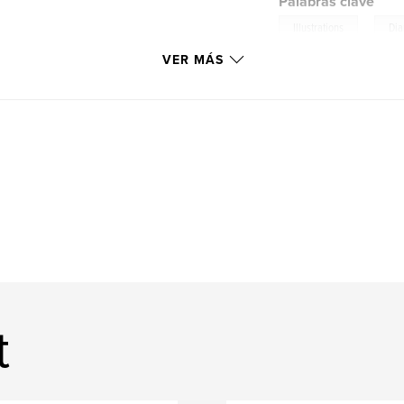
Palabras clave
,
Illustrations
Dia
VER MÁS
t