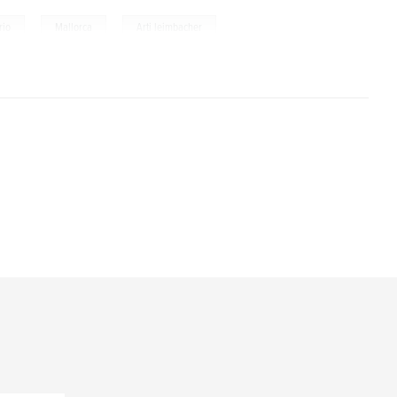
,
,
rio
Mallorca
Arti leimbacher