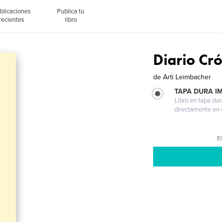
blicaciones
Publica tu
recientes
libro
Diario Cró
de
Arti Leimbacher
TAPA DURA I
Libro en tapa dur
directamente en e
El