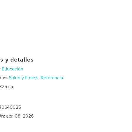
s y detalles
:
Educación
ales
Salud y fitness
,
Referencia
×25 cm
240640025
ón:
abr. 08, 2026