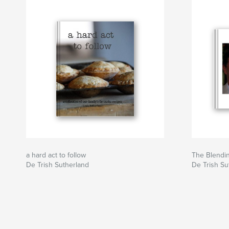
a hard act to follow
The Blendin
De Trish Sutherland
De Trish Su