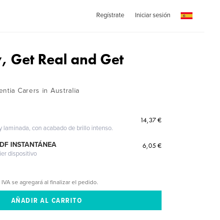
Regístrate
Iniciar sesión
, Get Real and Get
ntia Carers in Australia
14,37 €
 y laminada, con acabado de brillo intenso.
PDF INSTANTÁNEA
6,05 €
ier dispositivo
 IVA se agregará al finalizar el pedido.