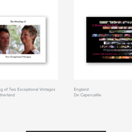
g of Two Exceptional Vintages
England
therland
De Capercaillie