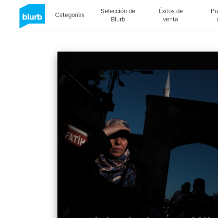
Selección de
Éxitos de
Pu
Categorías
Blurb
venta