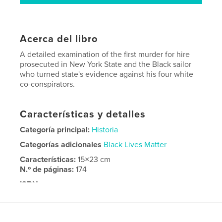
Acerca del libro
A detailed examination of the first murder for hire
prosecuted in New York State and the Black sailor
who turned state's evidence against his four white
co-conspirators.
Características y detalles
Categoría principal:
Historia
Categorías adicionales
Black Lives Matter
Características:
15×23 cm
N.º de páginas:
174
ISBN
Tapa blanda: 9798240662850
Fecha de publicación:
mar. 30, 2026