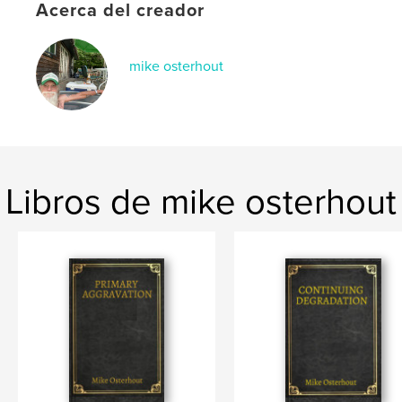
Idioma
English
Acerca del creador
mike osterhout
Libros de mike osterhout