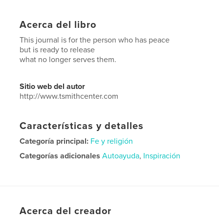
Acerca del libro
This journal is for the person who has peace
but is ready to release
what no longer serves them.
Sitio web del autor
http://www.tsmithcenter.com
Características y detalles
Categoría principal:
Fe y religión
Categorías adicionales
Autoayuda
,
Inspiración
Características:
13×20 cm
N.º de páginas:
56
ISBN
Tapa blanda: 9798240676673
Acerca del creador