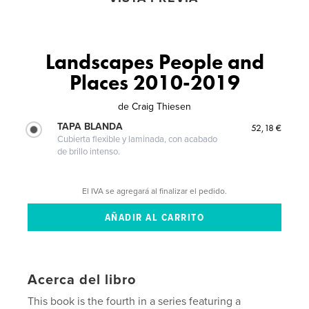
Landscapes People and
Places 2010-2019
de
Craig Thiesen
TAPA BLANDA
52,18 €
Cubierta flexible y laminada, con acabado
de brillo intenso.
El IVA se agregará al finalizar el pedido.
Acerca del libro
This book is the fourth in a series featuring a