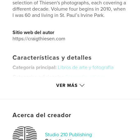
selection of Thiesen's photographs, each covering a
different decade. Volume four begins in 2010, when
I was 60 and living in St. Paul’s Irvine Park.
Sitio web del autor
https://craigthiesen.com
Características y detalles
Categoría principal:
Libros de arte y fotografía
Categorías adicionales
Fotografía artística
VER MÁS
Características:
Apaisado estándar, 25×20 cm
N.º de páginas:
96
ISBN
Tapa blanda: 9798990575288
Acerca del creador
Fecha de publicación:
mar. 23, 2026
Idioma
English
Studio 210 Publishing
Palabras clave