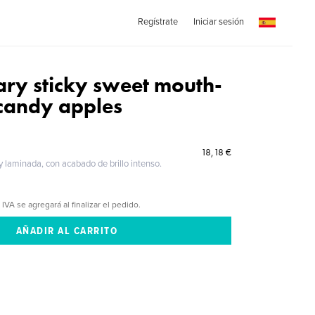
Regístrate
Iniciar sesión
ary sticky sweet mouth-
candy apples
18,18 €
 y laminada, con acabado de brillo intenso.
 IVA se agregará al finalizar el pedido.