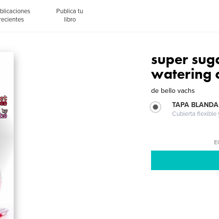
blicaciones
Publica tu
recientes
libro
super sug
watering 
de
bello vachs
TAPA BLANDA
Cubierta flexible
El