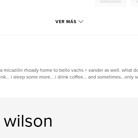
,
homesickness
VER MÁS
a micazilin rhoady home to bello vachs + xander as well. what do yo
ink... i sleep some more... i drink coffee... and sometimes...only so
 wilson