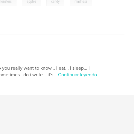
,
,
,
monsters
apples
candy
madness
u really want to know... i eat... i sleep... i
metimes...do i write... it's...
Continuar leyendo