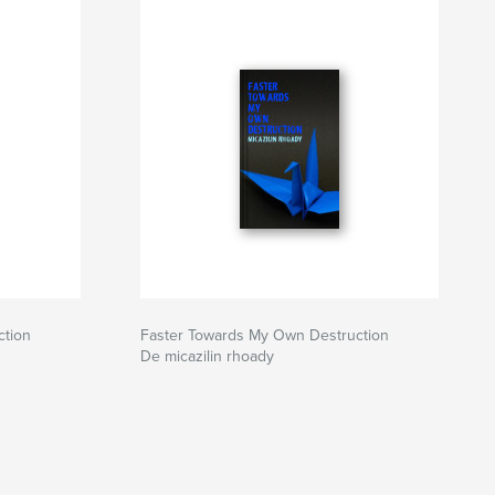
ction
Faster Towards My Own Destruction
De micazilin rhoady