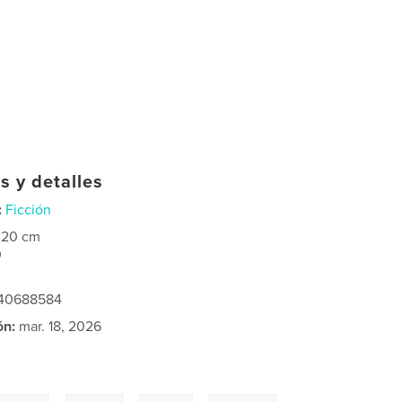
s y detalles
:
Ficción
×20 cm
0
240688584
ón:
mar. 18, 2026