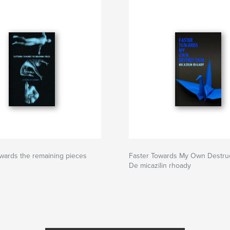
towards the remaining pieces
Faster Towards My Own Destru
De micazilin rhoady