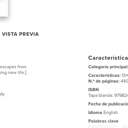
VISTA PREVIA
Característica
 escapes from
Categoría principal
ng new life.]
Características:
13
N.º de páginas:
44
ISBN
ady
Tapa blanda: 9798
Fecha de publicaci
Idioma
English
Palabras clave