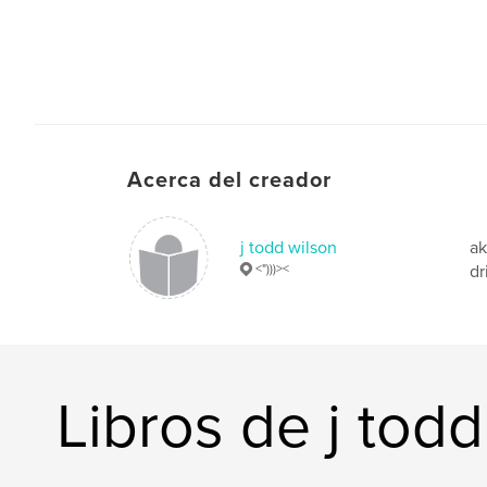
Acerca del creador
j todd wilson
ak
<")))><
dr
Libros de j todd