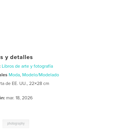
s y detalles
:
Libros de arte y fotografía
ales
Moda
,
Modelo/Modelado
rta de EE. UU., 22×28 cm
ón:
mar. 18, 2026
,
photography