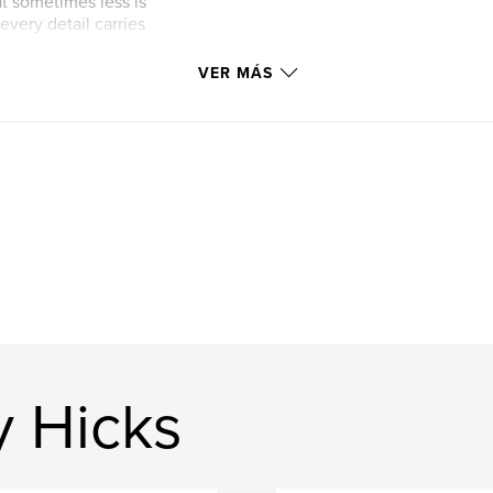
 sometimes less is
very detail carries
VER MÁS
y Hicks