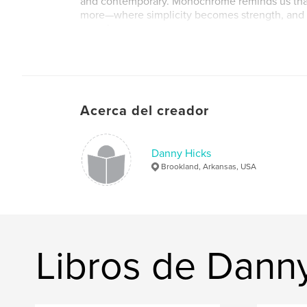
and contemporary. Monochrome reminds us that
more—where simplicity becomes strength, and e
meaning.
Sitio web del autor
http://www.ttlfmag.com
Acerca del creador
Danny Hicks
Brookland, Arkansas, USA
Libros de Dann