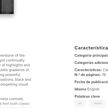
Característica
erstone of the
Categoría principal
 yet continually
Categorías adicion
 of highlights and
ubtle gradients of
Características:
Ca
ing powerful
N.º de páginas:
76
ositions, black and
Fecha de publicaci
compelling visual
Idioma
English
Palabras clave
ness contrast,
,
t feel both classic
art
models