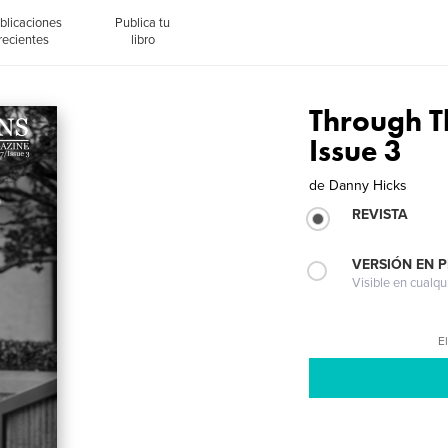
blicaciones
Publica tu
recientes
libro
Through T
Issue 3
de
Danny Hicks
REVISTA
VERSIÓN EN 
Visible en cualqu
El