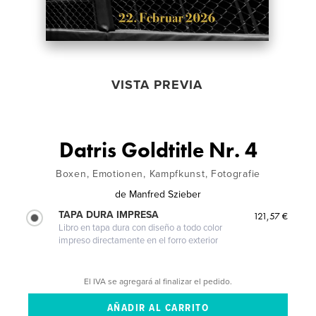
VISTA PREVIA
Datris Goldtitle Nr. 4
Boxen, Emotionen, Kampfkunst, Fotografie
de
Manfred Szieber
TAPA DURA IMPRESA
121,57 €
Libro en tapa dura con diseño a todo color
impreso directamente en el forro exterior
El IVA se agregará al finalizar el pedido.