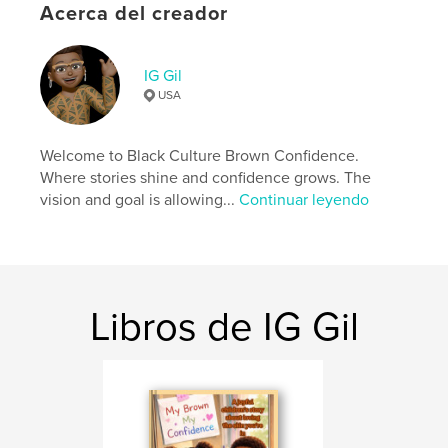
Fecha de publicación:
mar. 07, 2026
Acerca del creador
Idioma
English
Palabras clave
IG Gil
,
MBMC
My Brown My Confidence
USA
Welcome to Black Culture Brown Confidence.
Where stories shine and confidence grows. The
vision and goal is allowing...
Continuar leyendo
Libros de IG Gil