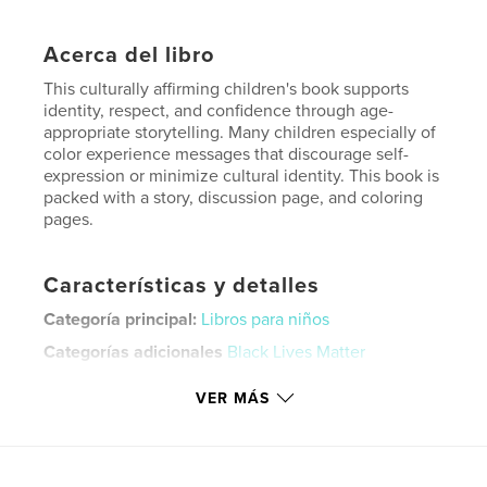
Acerca del libro
This culturally affirming children's book supports
identity, respect, and confidence through age-
appropriate storytelling. Many children especially of
color experience messages that discourage self-
expression or minimize cultural identity. This book is
packed with a story, discussion page, and coloring
pages.
Características y detalles
Categoría principal:
Libros para niños
Categorías adicionales
Black Lives Matter
Características:
15×23 cm
VER MÁS
N.º de páginas:
24
ISBN
Tapa dura impresa: 9798261022459