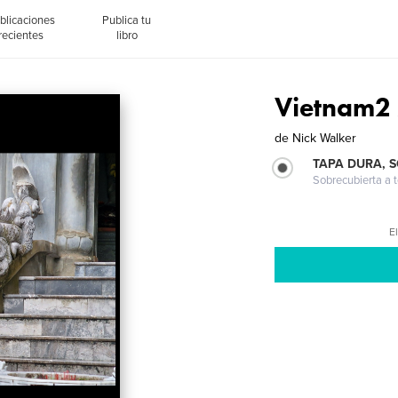
blicaciones
Publica tu
recientes
libro
Vietnam2
de
Nick Walker
TAPA DURA, 
Sobrecubierta a t
El