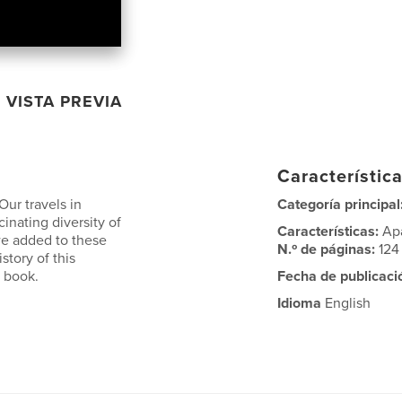
VISTA PREVIA
Característica
Our travels in
Categoría principal
inating diversity of
Características:
Ap
we added to these
N.º de páginas:
124
story of this
s book.
Fecha de publicaci
Idioma
English