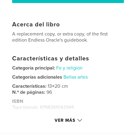
Acerca del libro
A replacement copy, or extra copy, of the first
edition Endless Oracle's guidebook.
Características y detalles
Categoría principal:
Fe y religión
Categorías adicionales
Bellas artes
Características:
13×20 cm
N.º de páginas:
96
ISBN
Tapa blanda: 9798261042945
Fecha de publicación:
feb. 26, 2026
VER MÁS
Idioma
English
Palabras clave