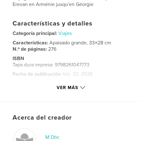
Erevan en Arménie jusqu'en Géorgie
Características y detalles
Categoría principal:
Viajes
Características:
Apaisado grande, 33×28 cm
N.º de páginas:
276
ISBN
Tapa dura impresa: 9798261047773
Fecha de publicación:
feb. 22, 2026
Idioma
French
VER MÁS
Palabras clave
,
Géorgie
Arménie
Acerca del creador
M Dbc