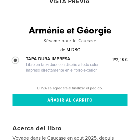
VISTA PREVIA
Arménie et Géorgie
Sésame pour le Caucase
de
M DBC
TAPA DURA IMPRESA
192,18 €
Libro en tapa dura con diseño a todo color
impreso directamente en el forro exterior
El IVA se agregará al finalizar el pedido.
Acerca del libro
Voyage dans le Caucase en aout 2025, depuis