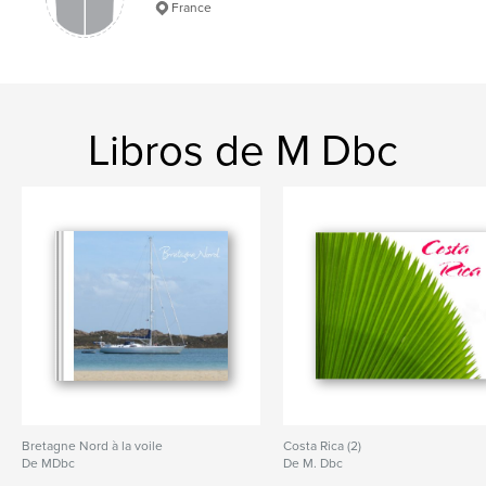
France
Libros de M Dbc
Bretagne Nord à la voile
Costa Rica (2)
De MDbc
De M. Dbc