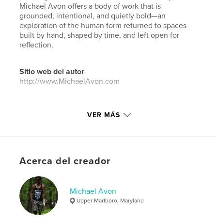
Michael Avon offers a body of work that is
grounded, intentional, and quietly bold—an
exploration of the human form returned to spaces
built by hand, shaped by time, and left open for
reflection.
Sitio web del autor
http://www.MichaelAvon.com
Características y detalles
VER MÁS
Categoría principal:
Libros de arte y fotografía
Categorías adicionales
Fotografía artística
,
Modelo/Modelado
Acerca del creador
Características:
Cuadrado grande, 30×30 cm
N.º de páginas:
250
ISBN
Michael Avon
Tapa dura impresa: 9798261073598
Upper Marlboro, Maryland
Fecha de publicación:
feb. 09, 2026