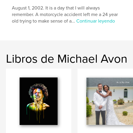
Idioma
English
August 1, 2002. It is a day that I will always
remember. A motorcycle accident left me a 24 year
Palabras clave
old trying to make sense of a...
Continuar leyendo
,
,
dmv
art
nudes
Libros de Michael Avon