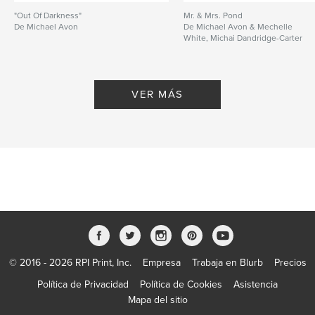
"Out Of Darkness"
Mr. & Mrs. Pond
De Michael Avon
De Michael Avon & Mechelle
White, Michai Dandridge-Carter
VER MÁS
© 2016 - 2026 RPI Print, Inc.
Empresa
Trabaja en Blurb
Precios
Política de Privacidad
Política de Cookies
Asistencia
Mapa del sitio