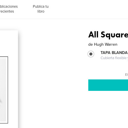
blicaciones
Publica tu
recientes
libro
All Squar
de
Hugh Warren
TAPA BLANDA
Cubierta flexible
El