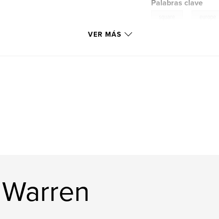
Palabras clave
,
square
europe
VER MÁS
 Warren