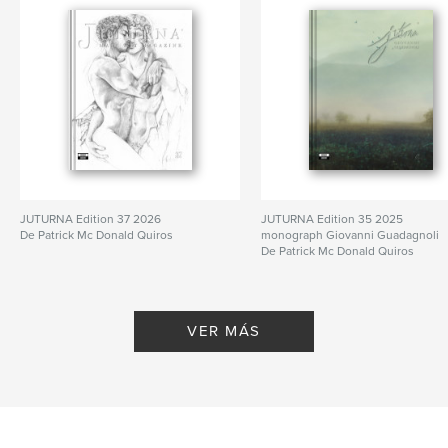
Idioma
English
Palabras clave
,
,
,
,
Nude
Gay Art
Male Art
Art
Male
JUTURNA Edition 37 2026
JUTURNA Edition 35 2025
De Patrick Mc Donald Quiros
monograph Giovanni Guadagnoli
De Patrick Mc Donald Quiros
VER MÁS