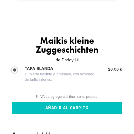
Maikis kleine
Zuggeschichten
de
Daddy Lii
TAPA BLANDA
20,00 €
Cubierta flexible y laminada, con acabado
de brillo intenso.
El IVA se agregará al finalizar el pedido.