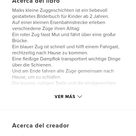
Acerca del libro
Maiks kleine Zuggeschichten ist ein liebevoll
gestaltetes Bilderbuch für Kinder ab 2 Jahren.
Auf einer kleinen Eisenbahnstrecke erleben
verschiedene Züge ihren Alltag:
Ein roter Zug fasst Mut und fährt über eine große
Brücke.
Ein blauer Zug ist schnell und hilft einem Fahrgast,
rechtzeitig nach Hause zu kommen.
Eine fleißige Dampflok transportiert wichtige Dinge
über die Schienen.
Und am Ende fahren alle Züge gemeinsam nach
Hause, um zu schlafen.
Die kurzen, ruhigen Texte und die kindgerechten
Illustrationen laden zum gemeinsamen Anschauen
und Vorlesen ein.
VER MÁS
Die Geschichten vermitteln Werte wie Mut, Geduld,
Hilfsbereitschaft und Geborgenheit – ganz ohne
Belehrung.
Ein ideales Buch für ruhige Vorlesemomente, zum
Acerca del creador
Einschlafen oder als persönliches Geschenk.