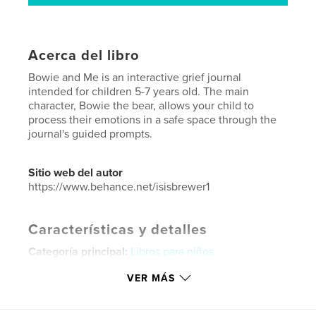
Acerca del libro
Bowie and Me is an interactive grief journal
intended for children 5-7 years old. The main
character, Bowie the bear, allows your child to
process their emotions in a safe space through the
journal's guided prompts.
Sitio web del autor
https://www.behance.net/isisbrewer1
Características y detalles
Categoría principal:
Libros para niños
Categorías adicionales
Familias y paternidad
,
VER MÁS
Viñetas
Características:
20×25 cm