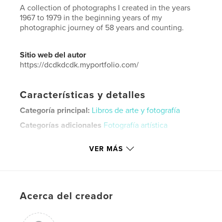
A collection of photographs I created in the years
1967 to 1979 in the beginning years of my
photographic journey of 58 years and counting.
Sitio web del autor
https://dcdkdcdk.myportfolio.com/
Características y detalles
Categoría principal:
Libros de arte y fotografía
Categorías adicionales
Fotografía artística
Características:
Cuadrado grande, 30×30 cm
VER MÁS
N.º de páginas:
100
Fecha de publicación:
nov. 23, 2025
Idioma
English
Palabras clave
Acerca del creador
,
,
,
,
first nude
1967
photography
art