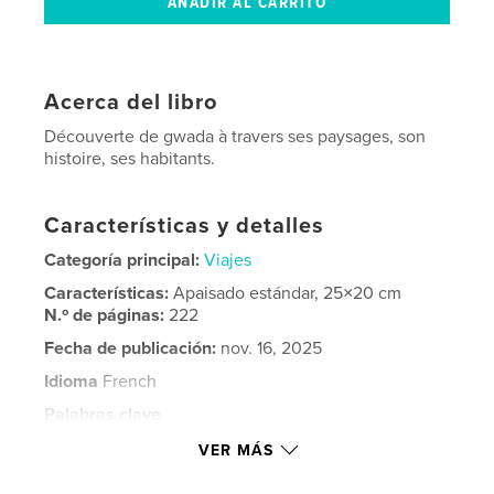
Acerca del libro
Découverte de gwada à travers ses paysages, son
histoire, ses habitants.
Características y detalles
Categoría principal:
Viajes
Características:
Apaisado estándar, 25×20 cm
N.º de páginas:
222
Fecha de publicación:
nov. 16, 2025
Idioma
French
Palabras clave
,
,
,
,
île
pointe
troykell
voyage
VER MÁS
guadeloupe