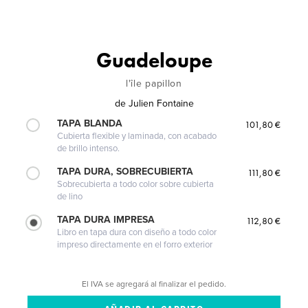
Guadeloupe
l'île papillon
de
Julien Fontaine
TAPA BLANDA
101,80 €
Cubierta flexible y laminada, con acabado
de brillo intenso.
TAPA DURA, SOBRECUBIERTA
111,80 €
Sobrecubierta a todo color sobre cubierta
de lino
TAPA DURA IMPRESA
112,80 €
Libro en tapa dura con diseño a todo color
impreso directamente en el forro exterior
El IVA se agregará al finalizar el pedido.