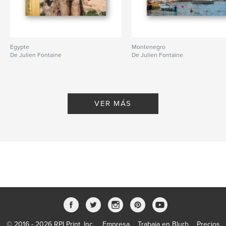
Egypte
Montenegro
De Julien Fontaine
De Julien Fontaine
VER MÁS
© 2016 - 2026 RPI Print, Inc.
Empresa
Trabaja en Blurb
Precios