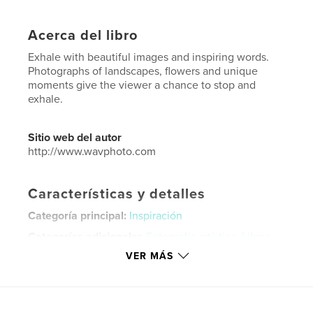
Acerca del libro
Exhale with beautiful images and inspiring words.
Photographs of landscapes, flowers and unique
moments give the viewer a chance to stop and
exhale.
Sitio web del autor
http://www.wavphoto.com
Características y detalles
Categoría principal:
Inspiración
Categorías adicionales
Fotografía artística
,
Libros
de arte y fotografía
VER MÁS
Características:
13×20 cm
N.º de páginas:
36
ISBN