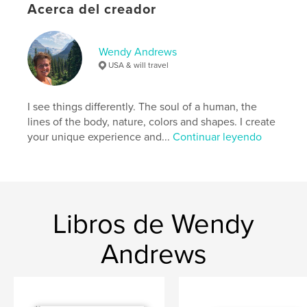
Tapa blanda: 9798295023798
Acerca del creador
Fecha de publicación:
nov. 06, 2025
Idioma
English
Wendy Andrews
USA & will travel
Palabras clave
,
,
,
calming
photograph
exhale
mindful
I see things differently. The soul of a human, the
lines of the body, nature, colors and shapes. I create
your unique experience and...
Continuar leyendo
Libros de Wendy
Andrews