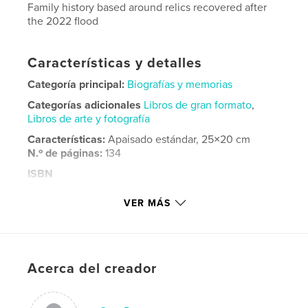
Family history based around relics recovered after
the 2022 flood
Características y detalles
Categoría principal:
Biografías y memorias
Categorías adicionales
Libros de gran formato
,
Libros de arte y fotografía
Características:
Apaisado estándar, 25×20 cm
N.º de páginas:
134
ISBN
Tapa blanda: 9798295073816
VER MÁS
Fecha de publicación:
oct. 19, 2025
Idioma
English
Palabras clave
Acerca del creador
,
,
people
difficult
Biography