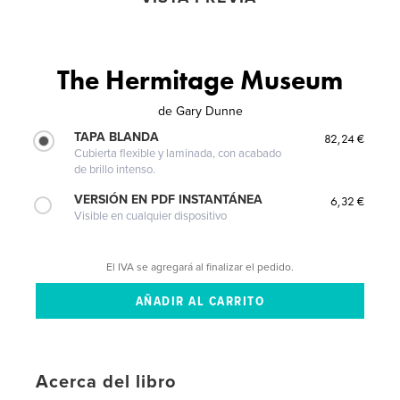
The Hermitage Museum
de
Gary Dunne
TAPA BLANDA
82,24 €
Cubierta flexible y laminada, con acabado
de brillo intenso.
VERSIÓN EN PDF INSTANTÁNEA
6,32 €
Visible en cualquier dispositivo
El IVA se agregará al finalizar el pedido.
Acerca del libro