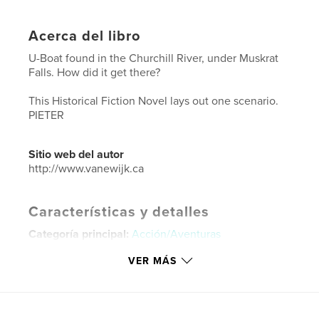
Acerca del libro
U-Boat found in the Churchill River, under Muskrat
Falls. How did it get there?
This Historical Fiction Novel lays out one scenario.
PIETER
Sitio web del autor
http://www.vanewijk.ca
Características y detalles
Categoría principal:
Acción/Aventuras
Categorías adicionales
Historia
,
Canadá
VER MÁS
Características:
13×20 cm
N.º de páginas:
192
ISBN