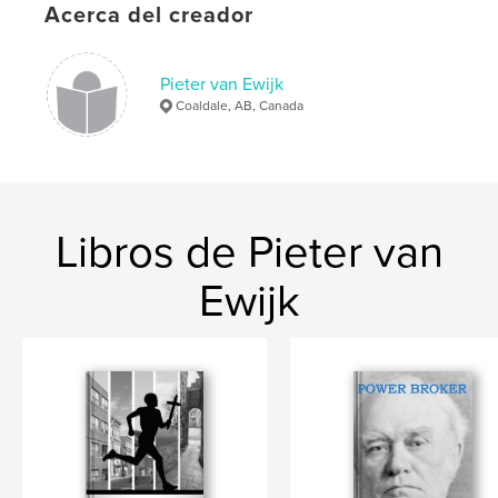
Tapa blanda: 9781068903410
Acerca del creador
Fecha de publicación:
sep. 22, 2025
Idioma
English
Pieter van Ewijk
Coaldale, AB, Canada
Palabras clave
,
,
,
WWII
Labrador
Newfoundland
Canada
,
U-Boat
Libros de Pieter van
Ewijk