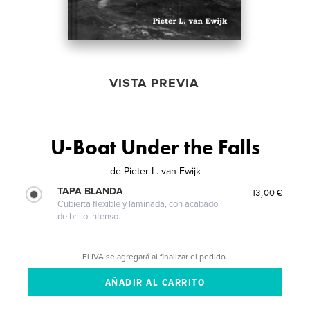
VISTA PREVIA
U-Boat Under the Falls
de
Pieter L. van Ewijk
TAPA BLANDA
13,00 €
Cubierta flexible y laminada, con acabado
de brillo intenso.
El IVA se agregará al finalizar el pedido.