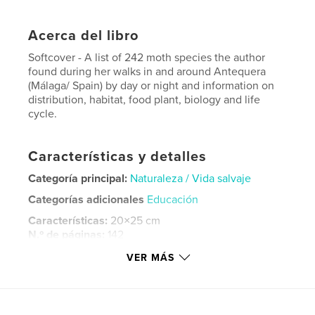
Acerca del libro
Softcover - A list of 242 moth species the author
found during her walks in and around Antequera
(Málaga/ Spain) by day or night and information on
distribution, habitat, food plant, biology and life
cycle.
Características y detalles
Categoría principal:
Naturaleza / Vida salvaje
Categorías adicionales
Educación
Características:
20×25 cm
N.º de páginas:
142
ISBN
VER MÁS
Tapa blanda: 9798319867896
Fecha de publicación:
ago. 29, 2025
Idioma
English