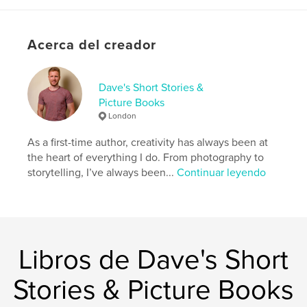
Idioma
English
Palabras clave
Acerca del creador
,
,
naturism
romance
gay
Dave's Short Stories &
Picture Books
London
As a first-time author, creativity has always been at
the heart of everything I do. From photography to
storytelling, I’ve always been...
Continuar leyendo
Libros de Dave's Short
Stories & Picture Books