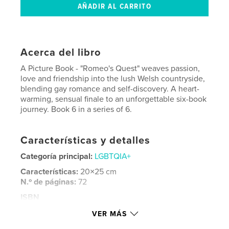
Acerca del libro
A Picture Book - "Romeo's Quest" weaves passion,
love and friendship into the lush Welsh countryside,
blending gay romance and self-discovery. A heart-
warming, sensual finale to an unforgettable six-book
journey. Book 6 in a series of 6.
Características y detalles
Categoría principal:
LGBTQIA+
Características:
20×25 cm
N.º de páginas:
72
ISBN
Tapa blanda: 9798319878779
VER MÁS
Fecha de publicación:
ago. 26, 2025