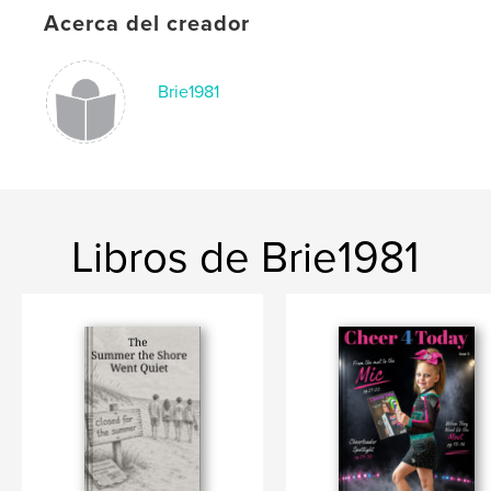
Palabras clave
Acerca del creador
,
,
,
sports
cheerleading
dance
Brie1981
,
cheer4today
cheer
Libros de Brie1981