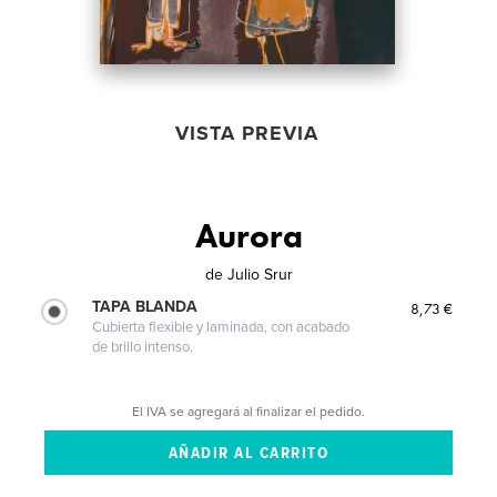
VISTA PREVIA
Aurora
de
Julio Srur
TAPA BLANDA
8,73 €
Cubierta flexible y laminada, con acabado
de brillo intenso.
El IVA se agregará al finalizar el pedido.