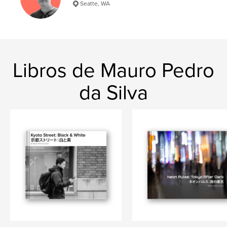
Seatte, WA
Palabras clave
,
,
street photography
motion blur
tokyo
Libros de Mauro Pedro
da Silva