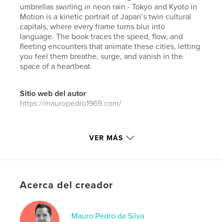
umbrellas swirling in neon rain - Tokyo and Kyoto in
Motion is a kinetic portrait of Japan’s twin cultural
capitals, where every frame turns blur into
language. The book traces the speed, flow, and
fleeting encounters that animate these cities, letting
you feel them breathe, surge, and vanish in the
space of a heartbeat.
Sitio web del autor
https://mauropedro1969.com/
Características y detalles
VER MÁS
Categoría principal:
Libros de arte y fotografía
Categorías adicionales
Japón
,
Viajes
Características:
Apaisado estándar, 25×20 cm
Acerca del creador
N.º de páginas:
40
Fecha de publicación:
may. 19, 2025
Mauro Pedro da Silva
Idioma
English