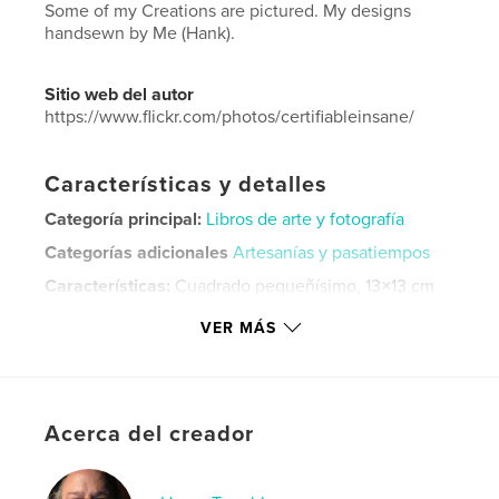
Some of my Creations are pictured. My designs
handsewn by Me (Hank).
Sitio web del autor
https://www.flickr.com/photos/certifiableinsane/
Características y detalles
Categoría principal:
Libros de arte y fotografía
Categorías adicionales
Artesanías y pasatiempos
Características:
Cuadrado pequeñísimo, 13×13 cm
N.º de páginas:
20
VER MÁS
Fecha de publicación:
may. 05, 2025
Idioma
English
Palabras clave
Acerca del creador
,
,
,
,
Bunnies
Dogs
Cats
Bears
,
Miniature
Artist