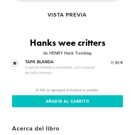
VISTA PREVIA
Hanks wee critters
de
HENRY Hank Tremblay
TAPA BLANDA
11,85 €
Cubierta flexible y laminada, con acabado
de brillo intenso.
El IVA se agregará al finalizar el pedido.
Acerca del libro