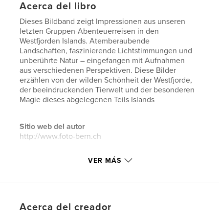
Acerca del libro
Dieses Bildband zeigt Impressionen aus unseren
letzten Gruppen-Abenteuerreisen in den
Westfjorden Islands. Atemberaubende
Landschaften, faszinierende Lichtstimmungen und
unberührte Natur – eingefangen mit Aufnahmen
aus verschiedenen Perspektiven. Diese Bilder
erzählen von der wilden Schönheit der Westfjorde,
der beeindruckenden Tierwelt und der besonderen
Magie dieses abgelegenen Teils Islands
Sitio web del autor
http://www.foto-bern.ch
VER MÁS
Características y detalles
Categoría principal:
Islandia
Categorías adicionales
Libros de gran formato
Acerca del creador
Características:
Cuadrado grande, 30×30 cm