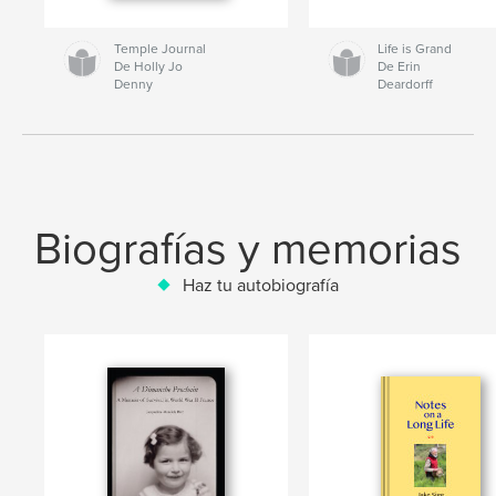
Temple Journal
Life is Grand
De Holly Jo
De Erin
Denny
Deardorff
Biografías y memorias
Haz tu autobiografía