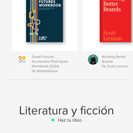
Good Futures
Building Better
Accelerator Participant
Brands
Workbook (2024)
De Scott Lerman
De RootedGood
Literatura y ficción
Haz tu libro