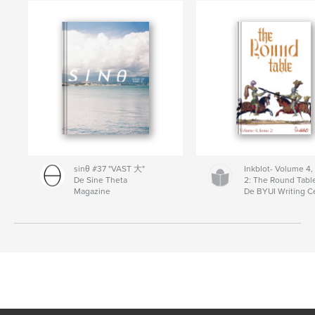
sinθ #37 "VAST 大"
Inkblot- Volume 4,
De Sine Theta
2: The Round Tabl
Magazine
De BYUI Writing C