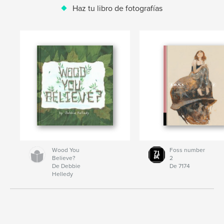
Haz tu libro de fotografías
Wood You
Foss number
Believe?
2
De Debbie
De 7174
Helledy