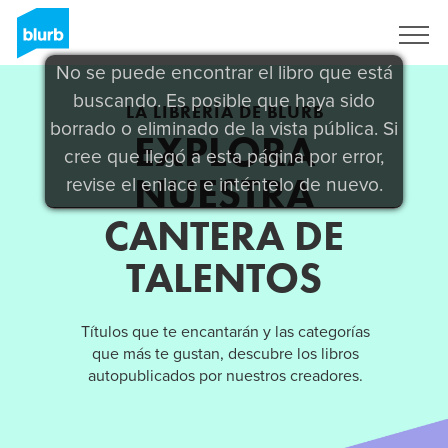
Regístrate
No se puede encontrar el libro que está
buscando. Es posible que haya sido
LA LIBRERÍA DE BLURB
borrado o eliminado de la vista pública. Si
EXPLORA
cree que llegó a esta página por error,
NUESTRA
revise el enlace e inténtelo de nuevo.
CANTERA DE
TALENTOS
Títulos que te encantarán y las categorías
que más te gustan, descubre los libros
autopublicados por nuestros creadores.