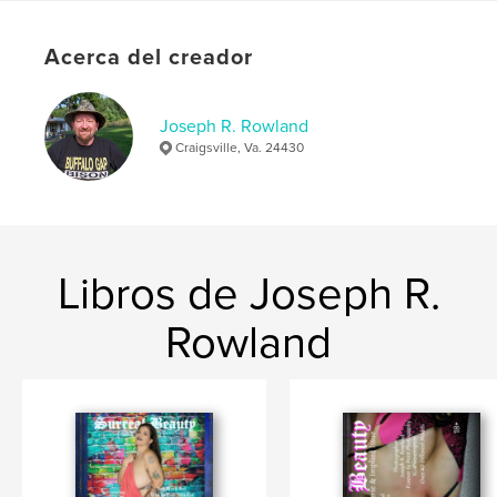
,
,
,
Marie
Hannah
Beauty
Surreal
Acerca del creador
Joseph R. Rowland
Craigsville, Va. 24430
Libros de Joseph R.
Rowland