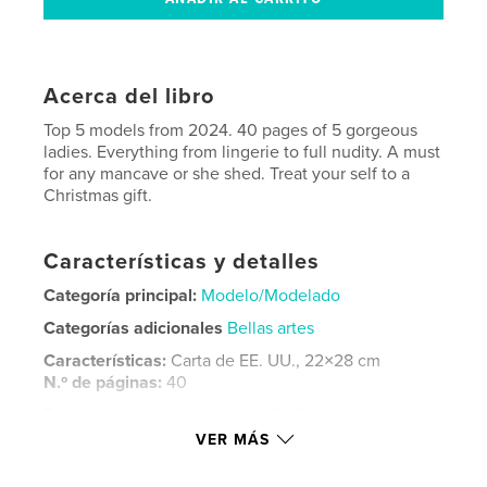
Acerca del libro
Top 5 models from 2024. 40 pages of 5 gorgeous
ladies. Everything from lingerie to full nudity. A must
for any mancave or she shed. Treat your self to a
Christmas gift.
Características y detalles
Categoría principal:
Modelo/Modelado
Categorías adicionales
Bellas artes
Características:
Carta de EE. UU., 22×28 cm
N.º de páginas:
40
Fecha de publicación:
dic. 19, 2024
VER MÁS
Idioma
English
Palabras clave