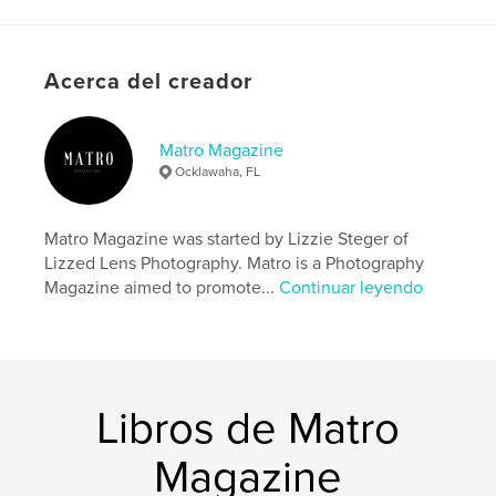
Características:
Carta de EE. UU., 22×28 cm
N.º de páginas:
20
Fecha de publicación:
nov. 27, 2024
Acerca del creador
Idioma
English
Palabras clave
Matro Magazine
Ocklawaha, FL
,
,
,
,
fall
autumn
Photography
Magazine
Matro
Matro Magazine was started by Lizzie Steger of
Lizzed Lens Photography. Matro is a Photography
Magazine aimed to promote...
Continuar leyendo
Libros de Matro
Magazine