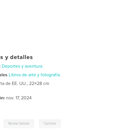
s y detalles
:
Deportes y aventura
ales
Libros de arte y fotografía
rta de EE. UU., 22×28 cm
ón:
nov. 17, 2024
,
,
Nicolas Sanson
Cyclisme