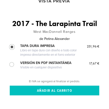
VISTA PREVIA
2017 - The Larapinta Trail
West MacDonnell Ranges
de
Petina Alexander
TAPA DURA IMPRESA
251,96 €
Libro en tapa dura con diseño a todo color
impreso directamente en el forro exterior
VERSIÓN EN PDF INSTANTÁNEA
17,67 €
Visible en cualquier dispositivo
El IVA se agregará al finalizar el pedido.