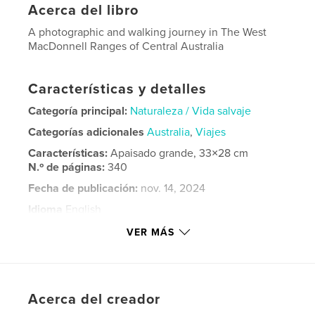
Acerca del libro
A photographic and walking journey in The West
MacDonnell Ranges of Central Australia
Características y detalles
Categoría principal:
Naturaleza / Vida salvaje
Categorías adicionales
Australia
,
Viajes
Características:
Apaisado grande, 33×28 cm
N.º de páginas:
340
Fecha de publicación:
nov. 14, 2024
Idioma
English
Palabras clave
VER MÁS
,
,
,
wilderness
walking
photography
landscape
Acerca del creador