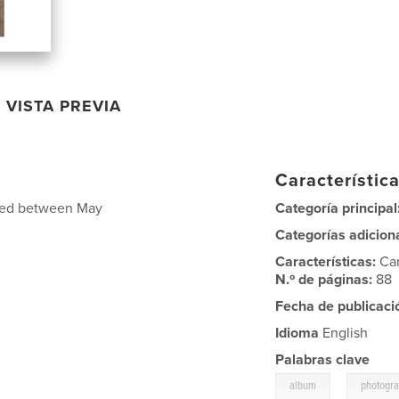
VISTA PREVIA
Característica
ated between May
Categoría principal
Categorías adicion
Características:
Ca
N.º de páginas:
88
Fecha de publicaci
Idioma
English
Palabras clave
,
album
photogr