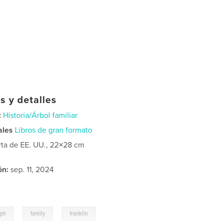
s y detalles
:
Historia/Árbol familiar
ales
Libros de gran formato
rta de EE. UU., 22×28 cm
ón:
sep. 11, 2024
,
,
aph
family
franklin