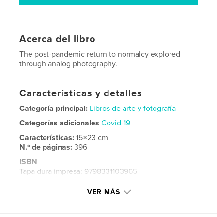
Acerca del libro
The post-pandemic return to normalcy explored
through analog photography.
Características y detalles
Categoría principal:
Libros de arte y fotografía
Categorías adicionales
Covid-19
Características:
15×23 cm
N.º de páginas:
396
ISBN
Tapa dura impresa: 9798331103965
Fecha de publicación:
jul. 28, 2024
VER MÁS
Idioma
English
Palabras clave