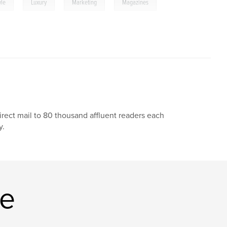
,
,
,
yle
Luxury
Marketing
Magazines
irect mail to 80 thousand affluent readers each
y.
ne