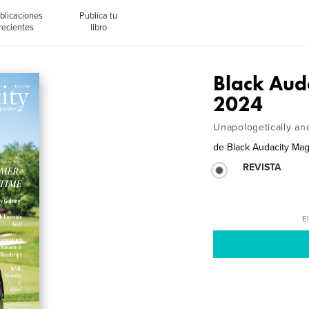
blicaciones
Publica tu
recientes
libro
Black Aud
2024
Unapologetically an
de
Black Audacity Ma
REVISTA
El