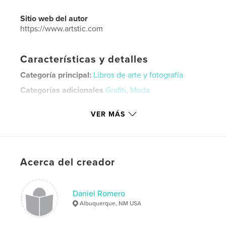
Sitio web del autor
https://www.artstic.com
Características y detalles
Categoría principal:
Libros de arte y fotografía
Categorías adicionales
Grafiti
,
Moda
Características:
Cuadrado pequeño, 18×18 cm
VER MÁS
N.º de páginas:
30
ISBN
Tapa blanda: 9798331167035
Fecha de publicación:
jun. 26, 2024
Acerca del creador
Idioma
English
Palabras clave
Daniel Romero
,
,
,
,
art
tags
grafitti
crew
graffiti
Albuquerque, NM USA