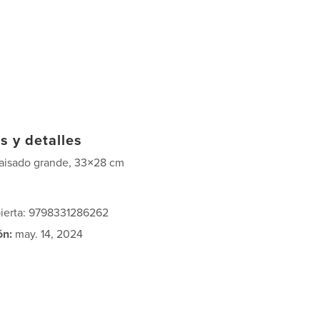
s y detalles
aisado grande, 33×28 cm
bierta: 9798331286262
ón:
may. 14, 2024