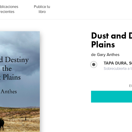
blicaciones
Publica tu
recientes
libro
Dust and 
Plains
de
Gary Anthes
TAPA DURA, 
Sobrecubierta a t
El