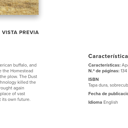
VISTA PREVIA
Característica
erican buffalo, and
Características:
Ap
ame the Homestead
N.º de páginas:
134
 the plow. The Dust
ISBN
hnology killed the
Tapa dura, sobrecu
rought again
 place of vast
Fecha de publicaci
 its own future.
Idioma
English