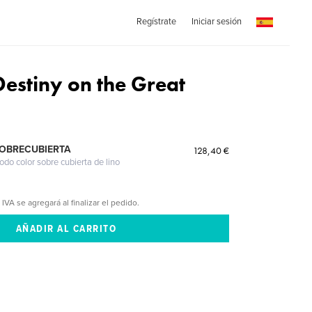
Regístrate
Iniciar sesión
Destiny on the Great
SOBRECUBIERTA
128,40 €
odo color sobre cubierta de lino
 IVA se agregará al finalizar el pedido.