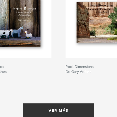
ica
Rock Dimensions
thes
De Gary Anthes
VER MÁS