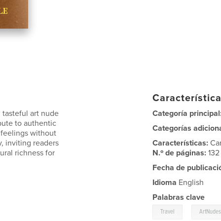
Característica
 tasteful art nude
Categoría principal
ibute to authentic
Categorías adicion
feelings without
, inviting readers
Características:
Ca
ural richness for
N.º de páginas:
132
Fecha de publicaci
Idioma
English
Palabras clave
,
Travel
ArtNude