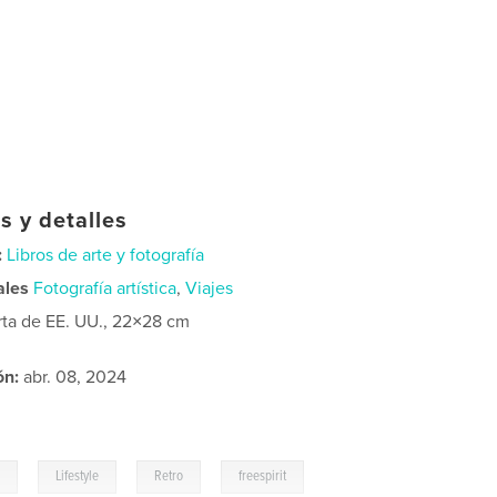
s y detalles
:
Libros de arte y fotografía
ales
Fotografía artística
,
Viajes
rta de EE. UU., 22×28 cm
ón:
abr. 08, 2024
,
,
,
s
Lifestyle
Retro
freespirit