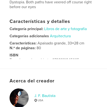
Dystopia. Both paths have veered off course right
before our eyes
Características y detalles
Categoría principal:
Libros de arte y fotografía
Categorías adicionales
Arquitectura
Características:
Apaisado grande, 33×28 cm
N.º de páginas:
80
ISBN
Tapa dura, sobrecubierta: 9798881245665
Fecha de publicación:
mar. 04, 2024
Idioma
English
Acerca del creador
J. F. Bautista
USA