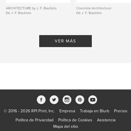
ARCHITECTURE by J. F. Bautista
Concrete Architecture
De J. F. Bautista
De J. F. Bautista
VER MÁS
© 2016 - 2026 RPI Print, Inc.
Empresa
Trabaja en Blurb
Precios
Política de Privacidad
Política de Cookies
Asistencia
Mapa del sitio