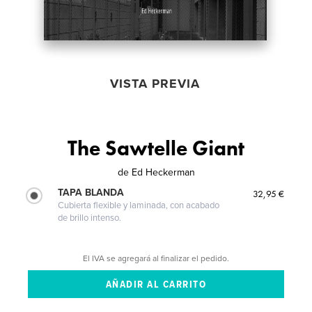
VISTA PREVIA
The Sawtelle Giant
de
Ed Heckerman
TAPA BLANDA
32,95 €
Cubierta flexible y laminada, con acabado
de brillo intenso.
El IVA se agregará al finalizar el pedido.