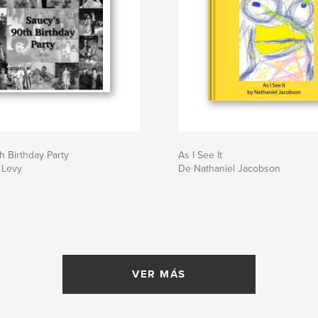
h Birthday Party
As I See It
 Levy
De Nathaniel Jacobson
VER MÁS