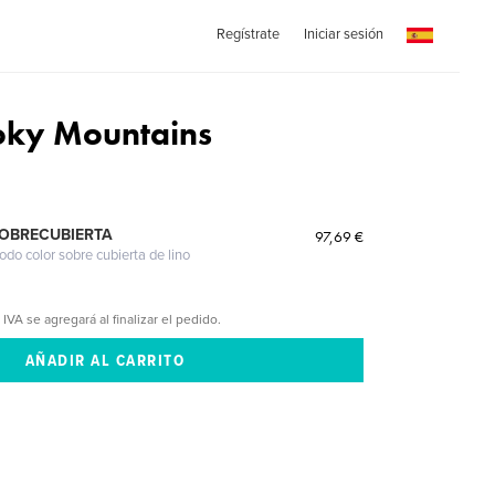
Regístrate
Iniciar sesión
oky Mountains
SOBRECUBIERTA
97,69 €
odo color sobre cubierta de lino
 IVA se agregará al finalizar el pedido.