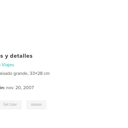
s y detalles
:
Viajes
aisado grande, 33×28 cm
ón:
nov. 20, 2007
,
Fall Color
Autumn