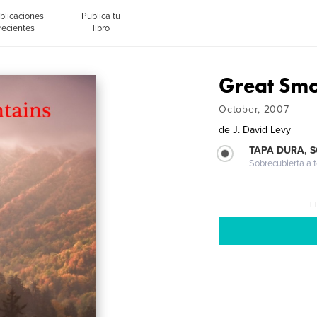
blicaciones
Publica tu
recientes
libro
Great Sm
October, 2007
de
J. David Levy
TAPA DURA, 
Sobrecubierta a t
El