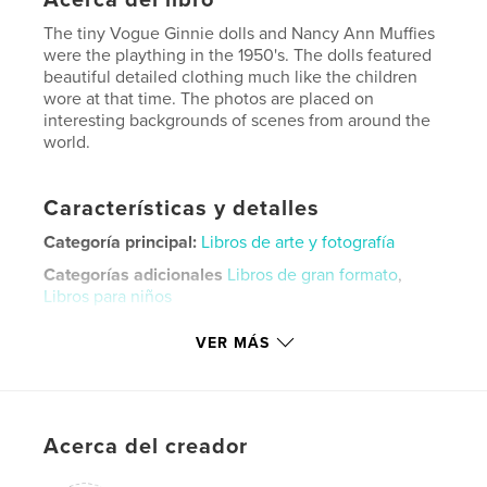
The tiny Vogue Ginnie dolls and Nancy Ann Muffies
were the plaything in the 1950's. The dolls featured
beautiful detailed clothing much like the children
wore at that time. The photos are placed on
interesting backgrounds of scenes from around the
world.
Características y detalles
Categoría principal:
Libros de arte y fotografía
Categorías adicionales
Libros de gran formato
,
Libros para niños
Características:
Cuadrado pequeño, 18×18 cm
VER MÁS
N.º de páginas:
30
Fecha de publicación:
dic. 22, 2023
Idioma
English
Acerca del creador
Palabras clave
,
,
,
,
Muffie's
Ginny's
toys
1950's