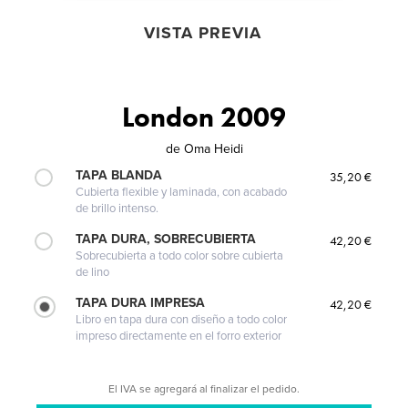
VISTA PREVIA
London 2009
de
Oma Heidi
TAPA BLANDA
35,20 €
Cubierta flexible y laminada, con acabado
de brillo intenso.
TAPA DURA, SOBRECUBIERTA
42,20 €
Sobrecubierta a todo color sobre cubierta
de lino
TAPA DURA IMPRESA
42,20 €
Libro en tapa dura con diseño a todo color
impreso directamente en el forro exterior
El IVA se agregará al finalizar el pedido.